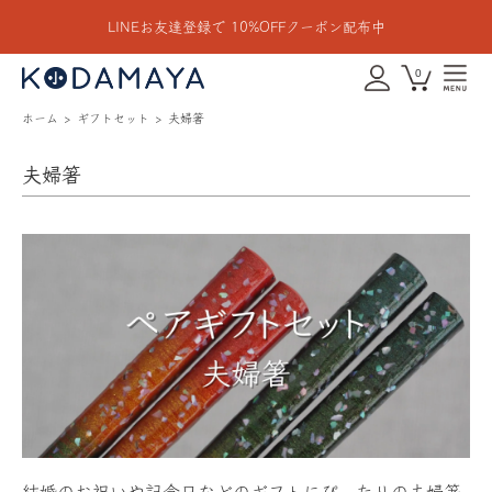
LINEお友達登録で 10%OFFクーポン配布中
0
ホーム
ギフトセット
夫婦箸
夫婦箸