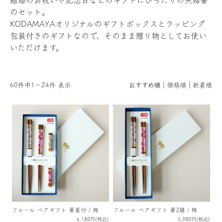
結婚のお祝いや記念日などのギフトにぴったりの夫婦箸
のセット。
KODAMAYAオリジナルのギフトボックスとラッピング
包装付きのギフトなので、そのまま贈り物としてお使い
いただけます。
60件中1－24件 表示
おすすめ順
価格順
新着順
フルール ペアギフト 箸置付 / 梅
フルール ペアギフト 箸2膳 / 梅
4,180円(税込)
3,080円(税込)