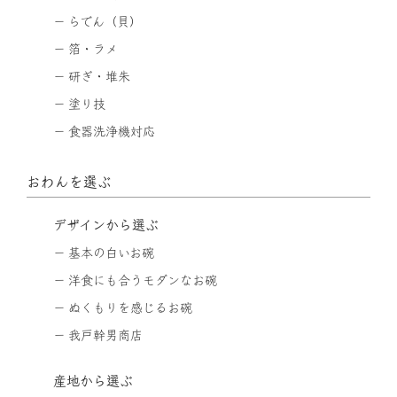
らでん（貝）
箔・ラメ
研ぎ・堆朱
塗り技
食器洗浄機対応
おわんを選ぶ
デザインから選ぶ
基本の白いお碗
洋食にも合うモダンなお碗
ぬくもりを感じるお碗
我戸幹男商店
産地から選ぶ