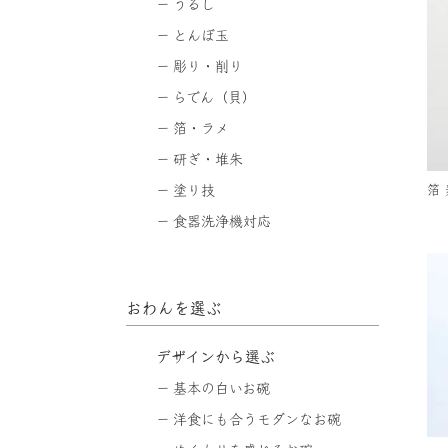
うるし
とんぼ玉
彫り・削り
らでん（貝）
箔・ラメ
研ぎ・堆朱
箔 
塗り技
食器洗浄機対応
おわんを選ぶ
デザインから選ぶ
基本の白いお碗
洋食にも合うモダンなお碗