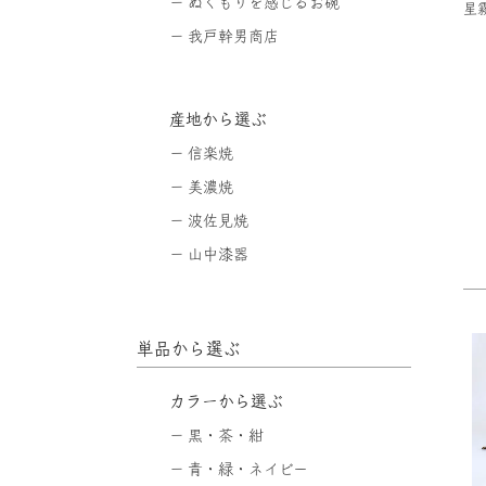
ぬくもりを感じるお碗
星霧
我戸幹男商店
産地から選ぶ
信楽焼
美濃焼
波佐見焼
山中漆器
単品から選ぶ
カラーから選ぶ
黒・茶・紺
青・緑・ネイビー