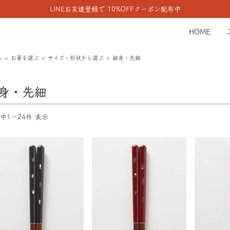
LINEお友達登録で 10%OFFクーポン配布中
HOME
ム
お箸を選ぶ
サイズ・形状から選ぶ
細身・先細
身・先細
件中1－24件 表示