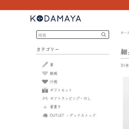
ホー
カテゴリー
細
箸
31
飯碗
汁椀
ギフトセット
ギフトラッピング・のし
箸置き
OUTLET ・デッドストック