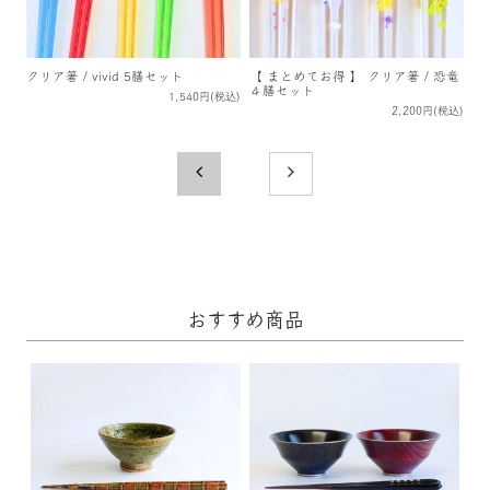
クリア箸 / vivid 5膳セット
【 まとめてお得 】 クリア箸 / 恐竜
４膳セット
1,540円(税込)
2,200円(税込)
おすすめ商品