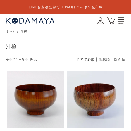
LINEお友達登録で 10%OFFクーポン配布中
0
ホーム
汁椀
汁椀
9件中1－9件 表示
おすすめ順
価格順
新着順