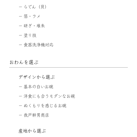
らでん（貝）
箔・ラメ
研ぎ・堆朱
塗り技
食器洗浄機対応
おわんを選ぶ
デザインから選ぶ
基本の白いお碗
洋食にも合うモダンなお碗
ぬくもりを感じるお碗
我戸幹男商店
産地から選ぶ