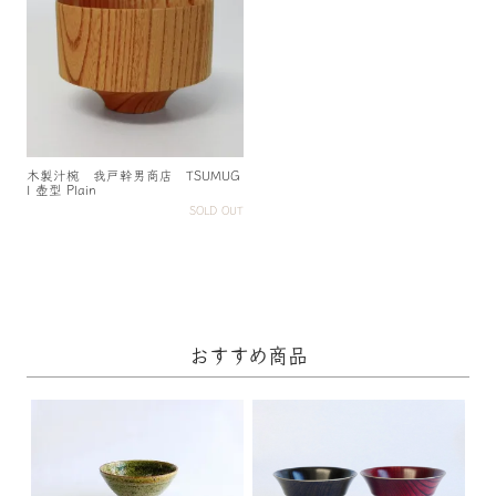
木製汁椀 我戸幹男商店 TSUMUG
I 壺型 Plain
SOLD OUT
おすすめ商品