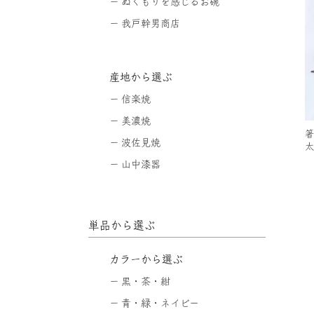
ぬくもりを感じるお碗
我戸幹男商店
産地から選ぶ
信楽焼
美濃焼
箸
波佐見焼
太
山中漆器
単品から選ぶ
カラーから選ぶ
黒・茶・紺
青・緑・ネイビー