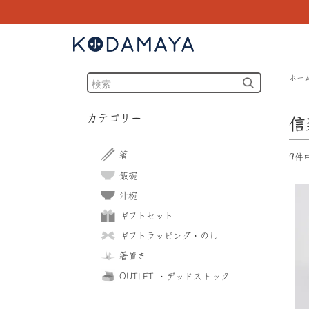
ホー
カテゴリー
信
箸
9件
飯碗
汁椀
ギフトセット
ギフトラッピング・のし
箸置き
OUTLET ・デッドストック