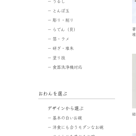
うるし
とんぼ玉
彫り・削り
箸
らでん（貝）
堆
箔・ラメ
研ぎ・堆朱
塗り技
食器洗浄機対応
おわんを選ぶ
デザインから選ぶ
結
基本の白いお碗
洋食にも合うモダンなお碗