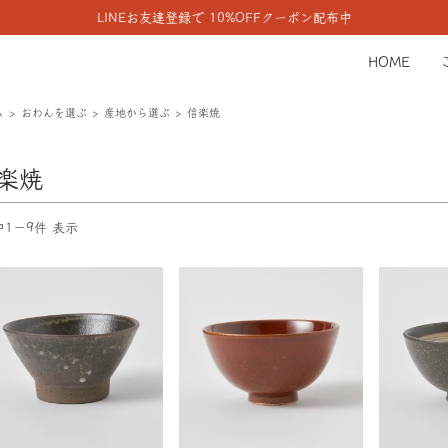
LINEお友達登録で 10%OFFクーポン配布中
HOME
ム
おわんを選ぶ
産地から選ぶ
信楽焼
楽焼
中1－9件 表示