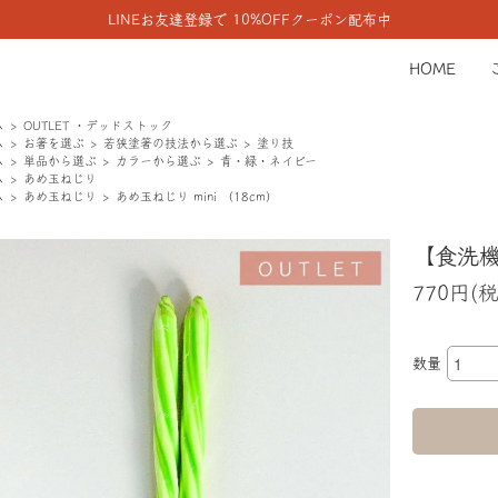
LINEお友達登録で 10%OFFクーポン配布中
HOME
ム
OUTLET ・デッドストック
ム
お箸を選ぶ
若狭塗箸の技法から選ぶ
塗り技
ム
単品から選ぶ
カラーから選ぶ
青・緑・ネイビー
ム
あめ玉ねじり
ム
あめ玉ねじり
あめ玉ねじり mini （18cm）
【食洗機N
770円(
数量