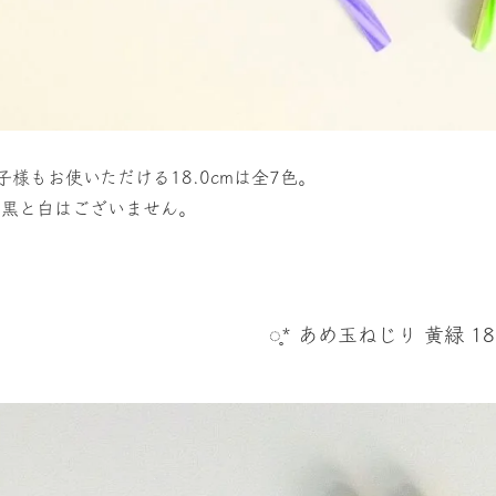
子様もお使いただける18.0cmは全7色。
 黒と白はございません。
◌̥* あめ玉ねじり 黄緑 18c