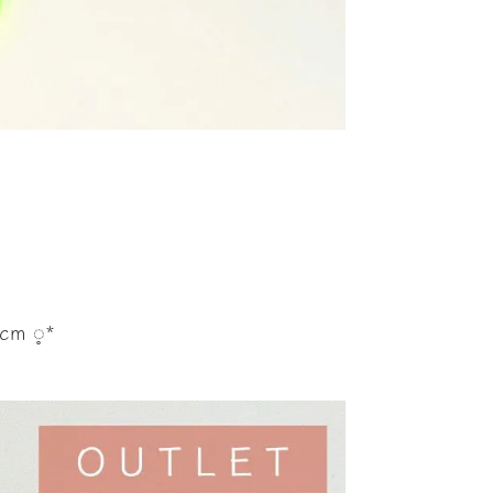
m ◌̥*