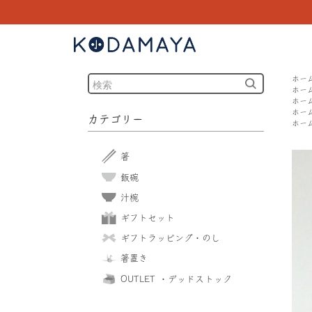
ホー
ホー
ホー
ホー
カテゴリー
ホー
箸
飯碗
汁椀
ギフトセット
ギフトラッピング・のし
箸置き
OUTLET ・デッドストック