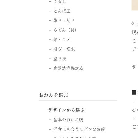
うるし
とんぼ玉
彫り・削り
◊
らでん（貝）
現
箔・ラメ
こ
研ぎ・堆朱
デ
塗り技
サ
食器洗浄機対応
■
おわんを選ぶ
・
右
デザインから選ぶ
・
基本の白いお碗
ご
洋食にも合うモダンなお碗