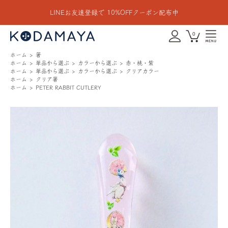
LINEお友達登録で 10%OFFクーポン配布中
0
ホーム
箸
ホーム
単品から選ぶ
カラーから選ぶ
赤・桃・紫
ホーム
単品から選ぶ
カラーから選ぶ
クリアカラー
ホーム
クリア箸
ホーム
PETER RABBIT CUTLERY