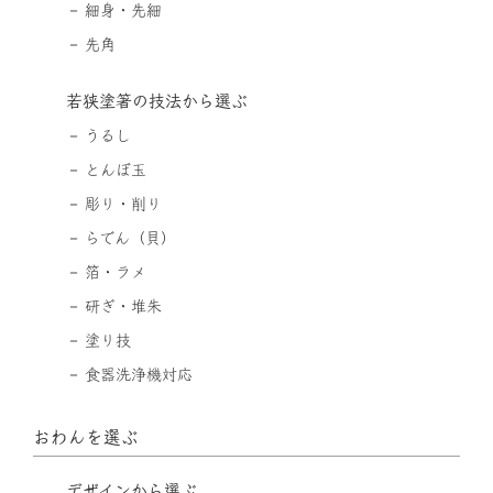
細身・先細
先角
若狭塗箸の技法から選ぶ
うるし
とんぼ玉
彫り・削り
らでん（貝）
箔・ラメ
研ぎ・堆朱
塗り技
食器洗浄機対応
おわんを選ぶ
デザインから選ぶ