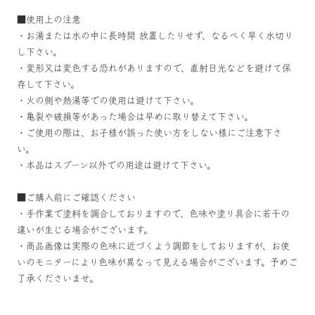
■使用上の注意
・お湯または水の中に長時間 放置したりせず、なるべく早く水切り
し下さい。
・変形又は変色する恐れがありますので、直射日光などを避けて保
存して下さい。
・火の側や熱湯等での使用は避けて下さい。
・亀裂や破損等があった場合は早めに取り替えて下さい。
・ご使用の際は、お子様が誤った使い方をしない様にご注意下さ
い。
・本品はスプーン以外での用途は避けて下さい。
■ご購入前にご確認ください
・手作業で塗料を調合しておりますので、色味や塗り具合に若干の
違いが生じる場合がございます。
・商品画像は実際の色味に近づくよう調節をしておりますが、お使
いのモニターにより色味が異なって見える場合がございます。予めご
了承くださいませ。