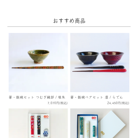
おすすめ商品
箸・飯碗セット つむぎ織部 / 堆朱
箸・飯碗ペアセット 凛 / らでん
7,070円(税込)
24,450円(税込)