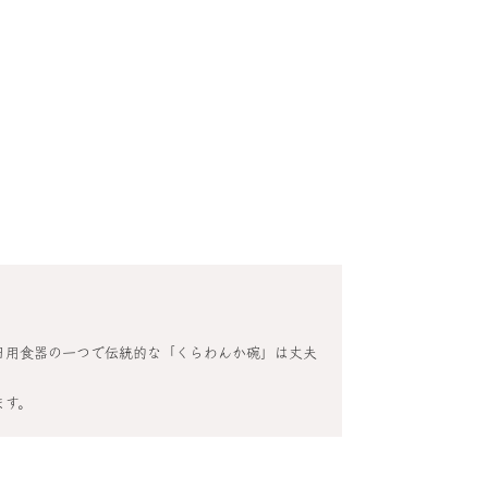
。
日用食器の一つで伝統的な「くらわんか碗」は丈夫
ます。