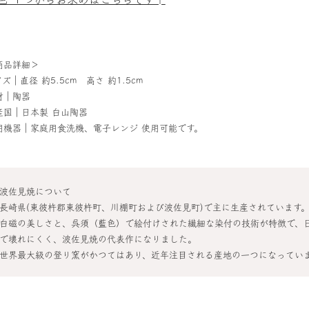
商品詳細＞
ズ｜直径 約5.5cm 高さ 約1.5cm
材｜陶器
産国｜日本製 白山陶器
用機器｜家庭用食洗機、電子レンジ 使用可能です。
波佐見焼について
長崎県(東彼杵郡東彼杵町、川棚町および波佐見町)で主に生産されています
白磁の美しさと、呉須（藍色）で絵付けされた繊細な染付の技術が特徴で、
で壊れにくく、波佐見焼の代表作になりました。
世界最大級の登り窯がかつてはあり、近年注目される産地の一つになってい