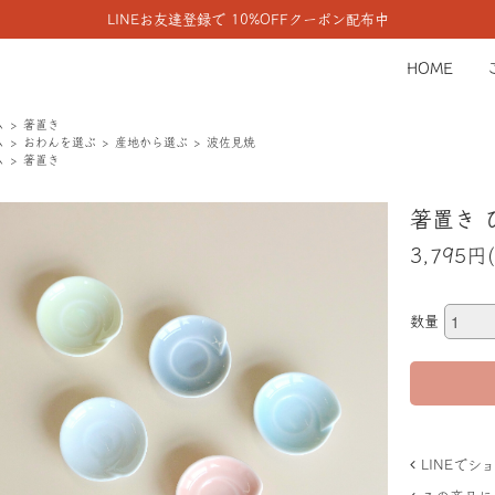
LINEお友達登録で 10%OFFクーポン配布中
HOME
ム
箸置き
ム
おわんを選ぶ
産地から選ぶ
波佐見焼
ム
箸置き
箸置き 
3,795円
数量
LINEで