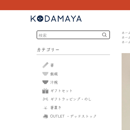
ホー
ホー
ホー
カテゴリー
箸
飯碗
汁椀
ギフトセット
ギフトラッピング・のし
箸置き
OUTLET ・デッドストック