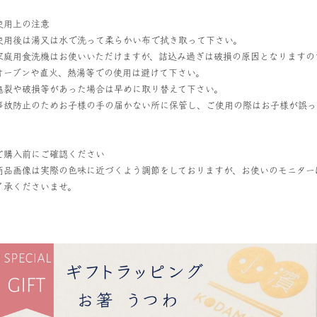
使用上の注意
使用後は湯又は水で洗って柔らかい布で拭き取って下さい。
家庭用食洗機はお使いいただけますが、詰込み過ぎは破損の原因となりますの
オーブンや直火、熱湯等での使用は避けて下さい。
亀裂や破損等があった場合は早めに取り替えて下さい。
事故防止のためお子様の手の届かない所に保管し、ご使用の際はお子様が誤っ
ご購入前にご確認ください
商品画像は実際の色味に近づくよう調節をしておりますが、お使いのモニター
了承くださいませ。