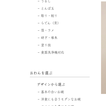
うるし
とんぼ玉
彫り・削り
らでん（貝）
箔・ラメ
研ぎ・堆朱
塗り技
食器洗浄機対応
おわんを選ぶ
デザインから選ぶ
基本の白いお碗
洋食にも合うモダンなお碗