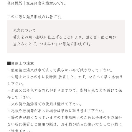
使用機器｜家庭用食洗機対応です。
このお箸は先角形状のお箸です。
先角について
箸先を四角い形状に仕上げることにより、面と面・面と角が
当たることで、つまみやすい箸先の形状です。
■使用上の注意
・使用後は湯又は水で洗って柔らかい布で拭き取って下さい。
・お湯または水の中に長時間 放置したりせず、なるべく早く水切り
し下さい。
・変形又は変色する恐れがありますので、直射日光などを避けて保
存して下さい。
・火の側や熱湯等での使用は避けて下さい。
・亀裂や破損等があった場合は早めに取り替えて下さい。
・箸の先が細くなっていますので事故防止のためお子様の手の届か
ない所に保管しご使用の際は、お子様が誤った使い方をしない様に
ご注意下さい。