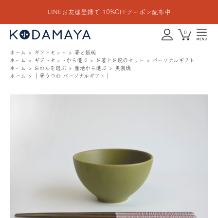
LINEお友達登録で 10%OFFクーポン配布中
0
ホーム
ギフトセット
箸と飯碗
ホーム
ギフトセットから選ぶ
お箸とお碗のセット
パーソナルギフト
ホーム
おわんを選ぶ
産地から選ぶ
美濃焼
ホーム
｜箸うつわ パーソナルギフト｜