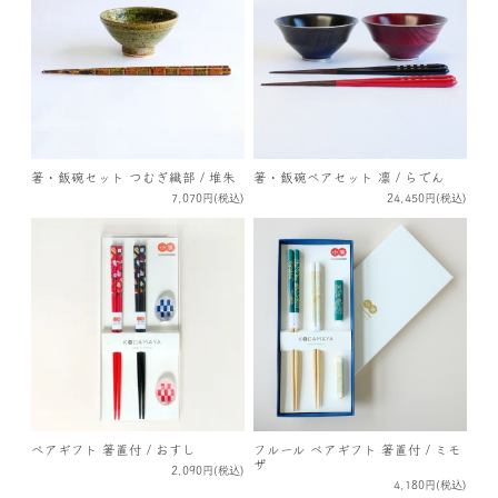
箸・飯碗セット つむぎ織部 / 堆朱
箸・飯碗ペアセット 凛 / らでん
7,070円(税込)
24,450円(税込)
ペアギフト 箸置付 / おすし
フルール ペアギフト 箸置付 / ミモ
ザ
2,090円(税込)
4,180円(税込)