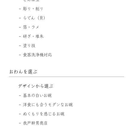
彫り・削り
らでん（貝）
箔・ラメ
研ぎ・堆朱
塗り技
食器洗浄機対応
おわんを選ぶ
デザインから選ぶ
基本の白いお碗
洋食にも合うモダンなお碗
ぬくもりを感じるお碗
我戸幹男商店