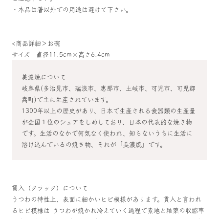
・本品は箸以外での用途は避けて下さい。
<商品詳細＞お碗
サイズ｜直径11.5cm×高さ6.4cm
美濃焼について
岐阜県(多治見市、瑞浪市、恵那市、土岐市、可児市、可児郡
嵩町)で主に生産されています。
1300年以上の歴史があり、日本で生産される食器類の生産量
が全国１位のシェアをしめしており、日本の代表的な焼き物
です。生活のなかで何気なく使われ、知らないうちに生活に
溶け込んでいるの焼き物、それが「美濃焼」です。
貫入（クラック）について
うつわの特性上、表面に細かいヒビ模様があります。貫入と言われ
るヒビ模様は うつわが焼かれ冷えていく過程で素地と釉薬の収縮率