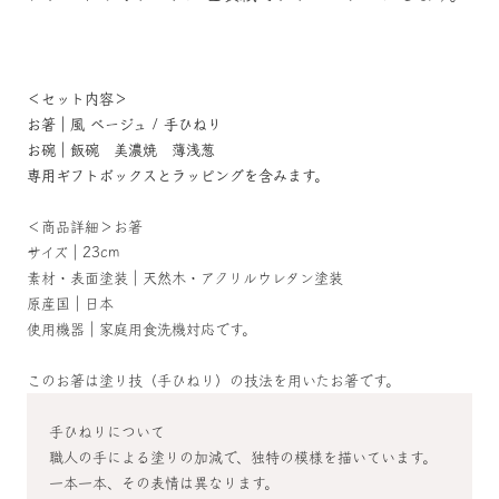
＜セット内容＞
お箸｜風 ベージュ / 手ひねり
お碗｜飯碗 美濃焼 薄浅葱
専用ギフトボックスとラッピングを含みます。
＜商品詳細＞お箸
サイズ｜23cm
素材・表面塗装｜天然木・アクリルウレタン塗装
原産国｜日本
使用機器｜家庭用食洗機対応です。
このお箸は塗り技（手ひねり）の技法を用いたお箸です。
手ひねりについて
職人の手による塗りの加減で、独特の模様を描いています。
一本一本、その表情は異なります。