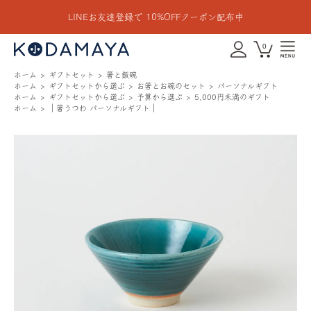
LINEお友達登録で 10%OFFクーポン配布中
0
ホーム
ギフトセット
箸と飯碗
ホーム
ギフトセットから選ぶ
お箸とお碗のセット
パーソナルギフト
ホーム
ギフトセットから選ぶ
予算から選ぶ
5,000円未満のギフト
ホーム
｜箸うつわ パーソナルギフト｜