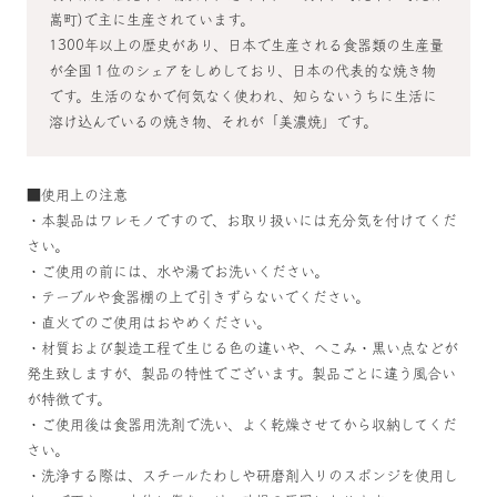
嵩町)で主に生産されています。
1300年以上の歴史があり、日本で生産される食器類の生産量
が全国１位のシェアをしめしており、日本の代表的な焼き物
です。生活のなかで何気なく使われ、知らないうちに生活に
溶け込んでいるの焼き物、それが「美濃焼」です。
■使用上の注意
・本製品はワレモノですので、お取り扱いには充分気を付けてくだ
さい。
・ご使用の前には、水や湯でお洗いください。
・テーブルや食器棚の上で引きずらないでください。
・直火でのご使用はおやめください。
・材質および製造工程で生じる色の違いや、へこみ・黒い点などが
発生致しますが、製品の特性でございます。製品ごとに違う風合い
が特徴です。
・ご使用後は食器用洗剤で洗い、よく乾燥させてから収納してくだ
さい。
・洗浄する際は、スチールたわしや研磨剤入りのスポンジを使用し