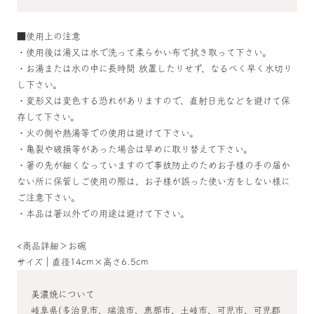
■使用上の注意
・使用後は湯又は水で洗って柔らかい布で拭き取って下さい。
・お湯または水の中に長時間 放置したりせず、なるべく早く水切り
し下さい。
・変形又は変色する恐れがありますので、直射日光などを避けて保
存して下さい。
・火の側や熱湯等での使用は避けて下さい。
・亀裂や破損等があった場合は早めに取り替えて下さい。
・箸の先が細くなっていますので事故防止のためお子様の手の届か
ない所に保管しご使用の際は、お子様が誤った使い方をしない様に
ご注意下さい。
・本品は箸以外での用途は避けて下さい。
<商品詳細＞お碗
サイズ｜直径14cm×高さ6.5cm
美濃焼について
岐阜県(多治見市、瑞浪市、恵那市、土岐市、可児市、可児郡