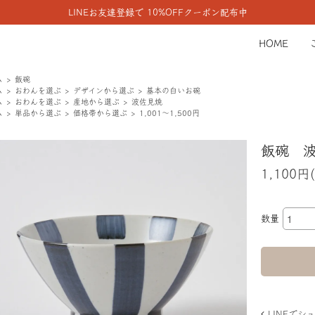
LINEお友達登録で 10%OFFクーポン配布中
HOME
ム
飯碗
ム
おわんを選ぶ
デザインから選ぶ
基本の白いお碗
ム
おわんを選ぶ
産地から選ぶ
波佐見焼
ム
単品から選ぶ
価格帯から選ぶ
1,001～1,500円
飯碗 
1,100円
数量
LINEで