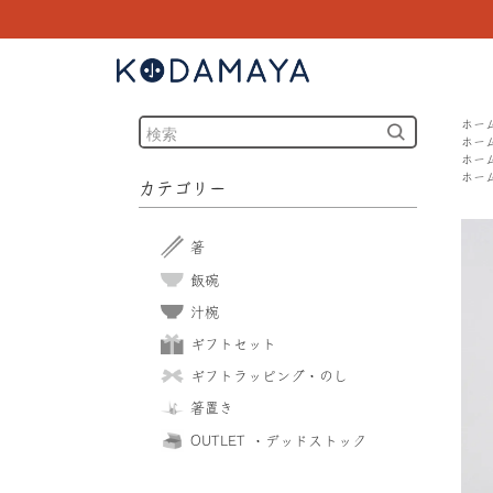
ホー
ホー
ホー
ホー
カテゴリー
箸
飯碗
汁椀
ギフトセット
ギフトラッピング・のし
箸置き
OUTLET ・デッドストック