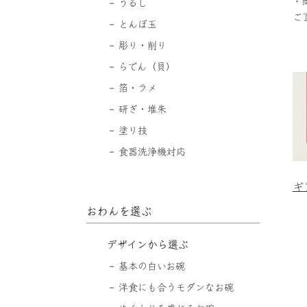
・
うるし
ご
とんぼ玉
彫り・削り
らでん（貝）
箔・ラメ
研ぎ・堆朱
塗り技
食器洗浄機対応
ギ
おわんを選ぶ
デザインから選ぶ
基本の白いお碗
洋食にも合うモダンなお碗