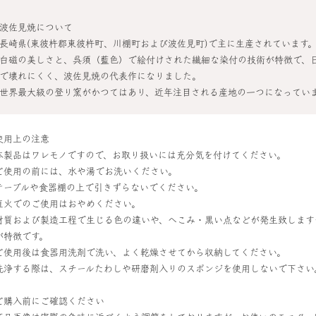
波佐見焼について
長崎県(東彼杵郡東彼杵町、川棚町および波佐見町)で主に生産されています
白磁の美しさと、呉須（藍色）で絵付けされた繊細な染付の技術が特徴で、
で壊れにくく、波佐見焼の代表作になりました。
世界最大級の登り窯がかつてはあり、近年注目される産地の一つになってい
使用上の注意
本製品はワレモノですので、お取り扱いには充分気を付けてください。
ご使用の前には、水や湯でお洗いください。
テーブルや食器棚の上で引きずらないでください。
直火でのご使用はおやめください。
材質および製造工程で生じる色の違いや、へこみ・黒い点などが発生致します
が特徴です。
ご使用後は食器用洗剤で洗い、よく乾燥させてから収納してください。
洗浄する際は、スチールたわしや研磨剤入りのスポンジを使用しないで下さい
ご購入前にご確認ください