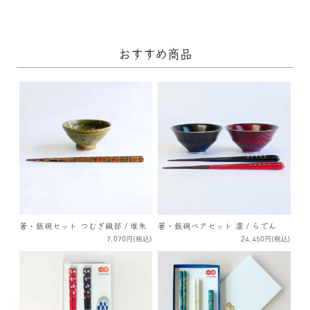
おすすめ商品
箸・飯碗セット つむぎ織部 / 堆朱
箸・飯碗ペアセット 凛 / らでん
7,070円(税込)
24,450円(税込)