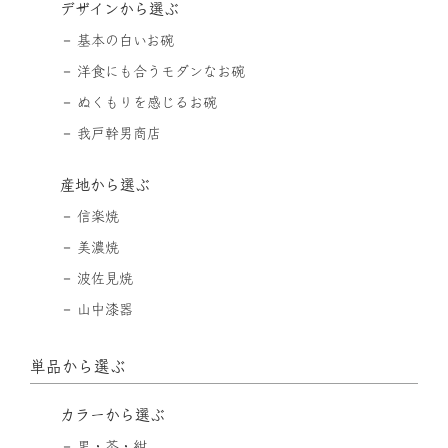
デザインから選ぶ
基本の白いお碗
洋食にも合うモダンなお碗
ぬくもりを感じるお碗
我戸幹男商店
産地から選ぶ
信楽焼
美濃焼
波佐見焼
山中漆器
単品から選ぶ
カラーから選ぶ
黒・茶・紺