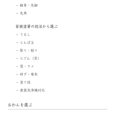
細身・先細
先角
若狭塗箸の技法から選ぶ
うるし
とんぼ玉
彫り・削り
らでん（貝）
箔・ラメ
研ぎ・堆朱
塗り技
食器洗浄機対応
おわんを選ぶ