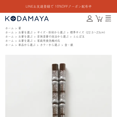
LINEお友達登録で 10%OFFクーポン配布中
0
ホーム
箸
ホーム
お箸を選ぶ
サイズ・形状から選ぶ
標準サイズ（22.5〜23cm）
ホーム
お箸を選ぶ
若狭塗箸の技法から選ぶ
とんぼ玉
ホーム
お箸を選ぶ
家庭用食洗機対応
ホーム
単品から選ぶ
カラーから選ぶ
金・銀