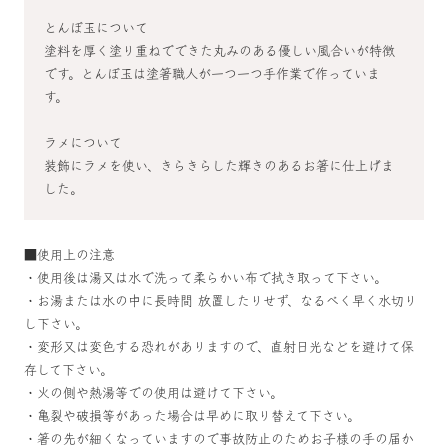
とんぼ玉について
塗料を厚く塗り重ねでできた丸みのある優しい風合いが特徴
です。とんぼ玉は塗箸職人が一つ一つ手作業で作っていま
す。
ラメについて
装飾にラメを使い、きらきらした輝きのあるお箸に仕上げま
した。
■使用上の注意
・使用後は湯又は水で洗って柔らかい布で拭き取って下さい。
・お湯または水の中に長時間 放置したりせず、なるべく早く水切り
し下さい。
・変形又は変色する恐れがありますので、直射日光などを避けて保
存して下さい。
・火の側や熱湯等での使用は避けて下さい。
・亀裂や破損等があった場合は早めに取り替えて下さい。
・箸の先が細くなっていますので事故防止のためお子様の手の届か