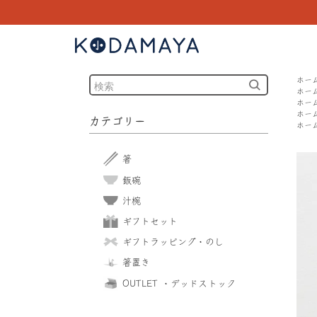
ホー
ホー
ホー
ホー
カテゴリー
ホー
箸
飯碗
汁椀
ギフトセット
ギフトラッピング・のし
箸置き
OUTLET ・デッドストック