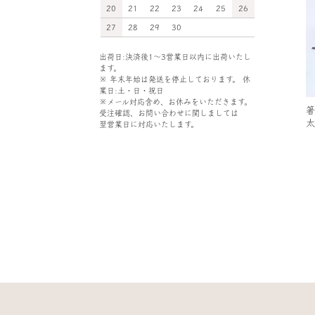
20
21
22
23
24
25
26
27
28
29
30
出荷日:決済後1～3営業日以内に出荷いたし
ます。
※ 年末年始は発送を停止しております。 休
業日:土・日・祝日
※メール対応含め、お休みをいただきます。
箸
受注確認、お問い合わせに関しましては
太
翌営業日に対応いたします。