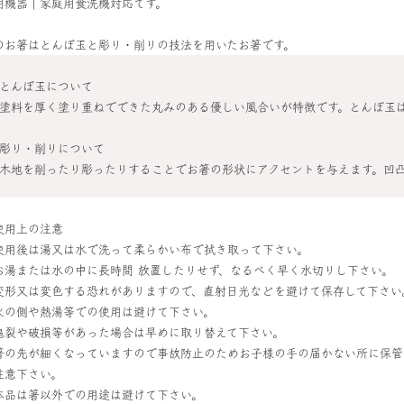
用機器｜家庭用食洗機対応です。
のお箸はとんぼ玉と彫り・削りの技法を用いたお箸です。
とんぼ玉について
塗料を厚く塗り重ねでできた丸みのある優しい風合いが特徴です。とんぼ玉
彫り・削りについて
木地を削ったり彫ったりすることでお箸の形状にアクセントを与えます。凹
使用上の注意
使用後は湯又は水で洗って柔らかい布で拭き取って下さい。
お湯または水の中に長時間 放置したりせず、なるべく早く水切りし下さい。
変形又は変色する恐れがありますので、直射日光などを避けて保存して下さい
火の側や熱湯等での使用は避けて下さい。
亀裂や破損等があった場合は早めに取り替えて下さい。
箸の先が細くなっていますので事故防止のためお子様の手の届かない所に保管
注意下さい。
本品は箸以外での用途は避けて下さい。