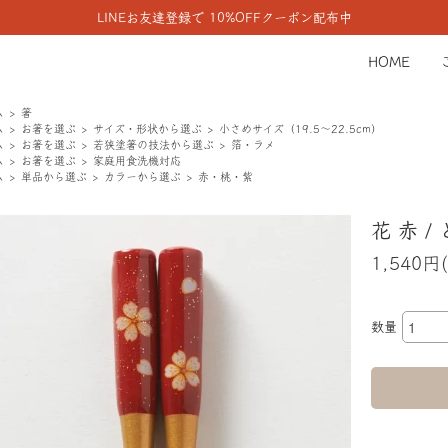
LINEお友達登録で 10%OFFクーポン配布中
HOME
ム
箸
ム
お箸を選ぶ
サイズ・形状から選ぶ
小さめサイズ（19.5〜22.5cm）
ム
お箸を選ぶ
若狭塗箸の技法から選ぶ
箔・ラメ
ム
お箸を選ぶ
家庭用食洗機対応
ム
単品から選ぶ
カラーから選ぶ
赤・桃・紫
花 赤 
1,540円
数量