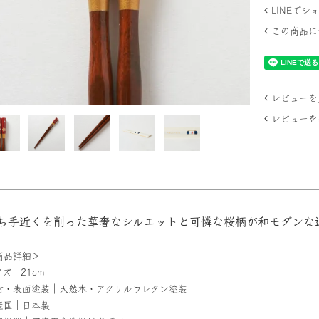
LINEで
この商品に
レビューを見
レビューを
ち手近くを削った華奢なシルエットと可憐な桜柄が和モダンな
商品詳細＞
ズ｜21cm
材・表面塗装｜天然木・アクリルウレタン塗装
産国｜日本製