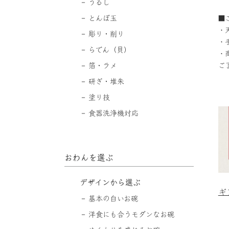
うるし
とんぼ玉
■
・
彫り・削り
・
らでん（貝）
・
ご
箔・ラメ
研ぎ・堆朱
塗り技
食器洗浄機対応
おわんを選ぶ
デザインから選ぶ
ギ
基本の白いお碗
洋食にも合うモダンなお碗