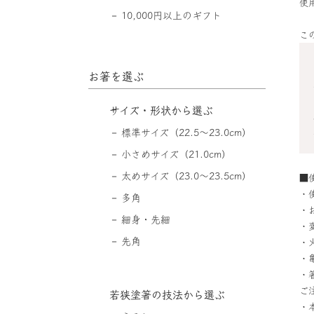
使
10,000円以上のギフト
こ
お箸を選ぶ
サイズ・形状から選ぶ
標準サイズ（22.5〜23.0cm）
小さめサイズ（21.0cm）
太めサイズ（23.0〜23.5cm）
■
・
多角
・
細身・先細
・
先角
・
・
・
ご
若狭塗箸の技法から選ぶ
・