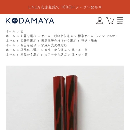
LINEお友達登録で 10%OFFクーポン配布中
0
ホーム
箸
ホーム
お箸を選ぶ
サイズ・形状から選ぶ
標準サイズ（22.5〜23cm）
ホーム
お箸を選ぶ
若狭塗箸の技法から選ぶ
研ぎ・堆朱
ホーム
お箸を選ぶ
家庭用食洗機対応
ホーム
単品から選ぶ
カラーから選ぶ
黒・茶・紺
ホーム
単品から選ぶ
カラーから選ぶ
赤・桃・紫