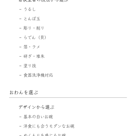
うるし
とんぼ玉
彫り・削り
らでん（貝）
箔・ラメ
研ぎ・堆朱
塗り技
食器洗浄機対応
おわんを選ぶ
デザインから選ぶ
基本の白いお碗
洋食にも合うモダンなお碗
ぬくもりを感じるお碗