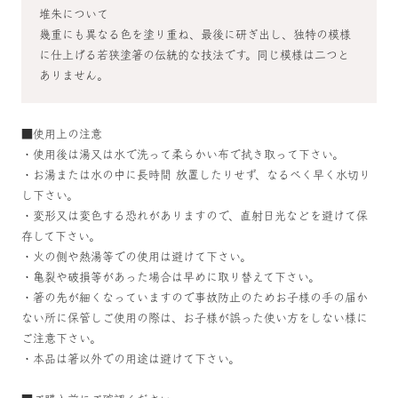
堆朱について
幾重にも異なる色を塗り重ね、最後に研ぎ出し、独特の模様
に仕上げる若狭塗箸の伝統的な技法です。同じ模様は二つと
ありません。
■使用上の注意
・使用後は湯又は水で洗って柔らかい布で拭き取って下さい。
・お湯または水の中に長時間 放置したりせず、なるべく早く水切り
し下さい。
・変形又は変色する恐れがありますので、直射日光などを避けて保
存して下さい。
・火の側や熱湯等での使用は避けて下さい。
・亀裂や破損等があった場合は早めに取り替えて下さい。
・箸の先が細くなっていますので事故防止のためお子様の手の届か
ない所に保管しご使用の際は、お子様が誤った使い方をしない様に
ご注意下さい。
・本品は箸以外での用途は避けて下さい。