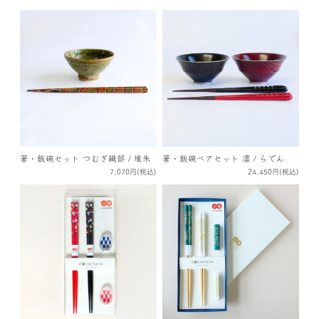
箸・飯碗セット つむぎ織部 / 堆朱
箸・飯碗ペアセット 凛 / らでん
7,070円(税込)
24,450円(税込)