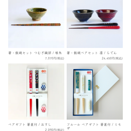
箸・飯碗セット つむぎ織部 / 堆朱
箸・飯碗ペアセット 凛 / らでん
7,070円(税込)
24,450円(税込)
ペアギフト 箸置付 / おすし
フルール ペアギフト 箸置付 / ミモ
ザ
2,090円(税込)