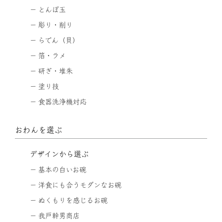
とんぼ玉
彫り・削り
らでん（貝）
箔・ラメ
研ぎ・堆朱
塗り技
食器洗浄機対応
おわんを選ぶ
デザインから選ぶ
基本の白いお碗
洋食にも合うモダンなお碗
ぬくもりを感じるお碗
我戸幹男商店