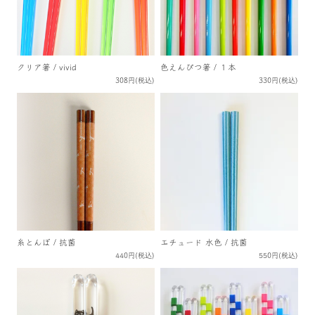
クリア箸 / vivid
色えんぴつ箸 / １本
308円(税込)
330円(税込)
糸とんぼ / 抗菌
エチュード 水色 / 抗菌
440円(税込)
550円(税込)