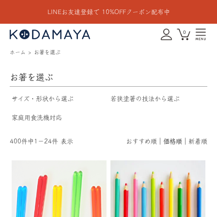
LINEお友達登録で 10%OFFクーポン配布中
0
ホーム
お箸を選ぶ
お箸を選ぶ
サイズ・形状から選ぶ
若狭塗箸の技法から選ぶ
家庭用食洗機対応
400件中1－24件 表示
おすすめ順
価格順
新着順