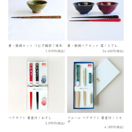
箸・飯碗セット つむぎ織部 / 堆朱
箸・飯碗ペアセット 凛 / らでん
7,070円(税込)
24,450円(税込)
ペアギフト 箸置付 / おすし
フルール ペアギフト 箸置付 / ミモ
ザ
2,090円(税込)
4,180円(税込)