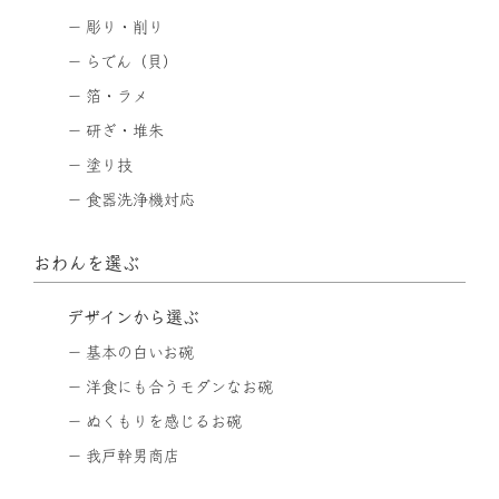
彫り・削り
らでん（貝）
箔・ラメ
研ぎ・堆朱
塗り技
食器洗浄機対応
おわんを選ぶ
デザインから選ぶ
基本の白いお碗
洋食にも合うモダンなお碗
ぬくもりを感じるお碗
我戸幹男商店