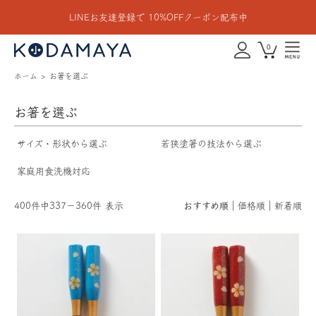
LINEお友達登録で 10%OFFクーポン配布中
0
ホーム
お箸を選ぶ
お箸を選ぶ
サイズ・形状から選ぶ
若狭塗箸の技法から選ぶ
家庭用食洗機対応
400件中337－360件 表示
おすすめ順
価格順
新着順